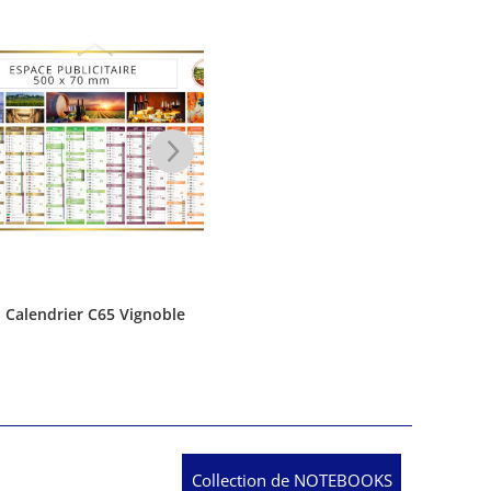
Calendrier C65 Vignoble
Calendrier Chevalet
Cale
Collection de NOTEBOOKS