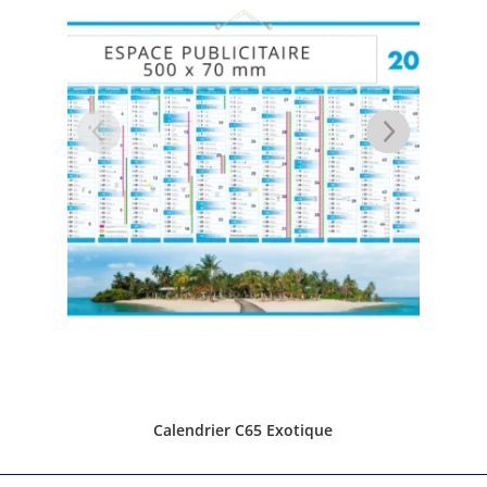
ue
Calendrier C65 Paysages du monde