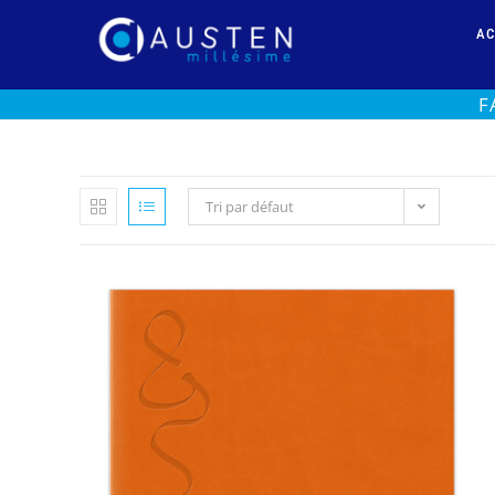
AC
F
Tri par défaut