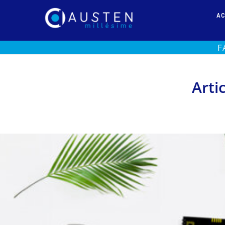
AC
F
Arti